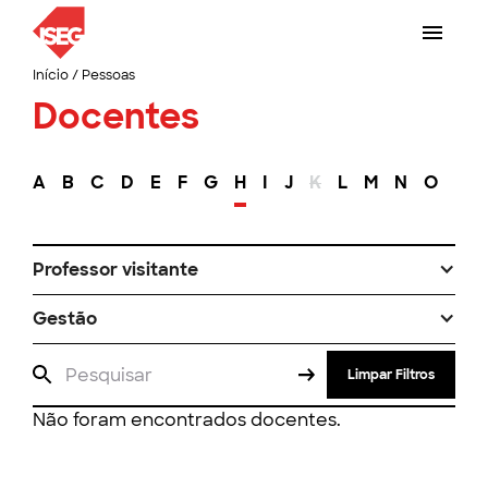
Início
/
Pessoas
Docentes
A
B
C
D
E
F
G
H
I
J
K
L
M
N
O
P
Professor visitante
Gestão
Limpar Filtros
Não foram encontrados docentes.