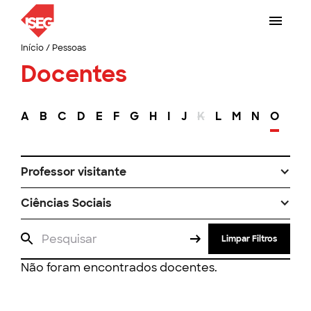
Início
/
Pessoas
Docentes
A
B
C
D
E
F
G
H
I
J
K
L
M
N
O
P
Professor visitante
Ciências Sociais
Limpar Filtros
Não foram encontrados docentes.