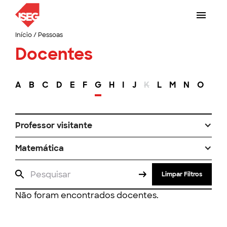
Início
/
Pessoas
Docentes
A
B
C
D
E
F
G
H
I
J
K
L
M
N
O
P
Professor visitante
Matemática
Limpar Filtros
Não foram encontrados docentes.