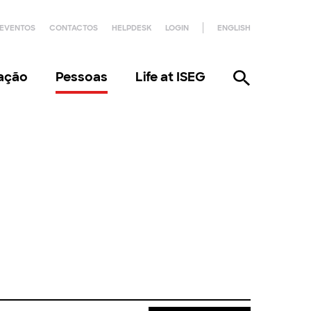
EVENTOS
CONTACTOS
HELPDESK
LOGIN
ENGLISH
gação
Pessoas
Life at ISEG