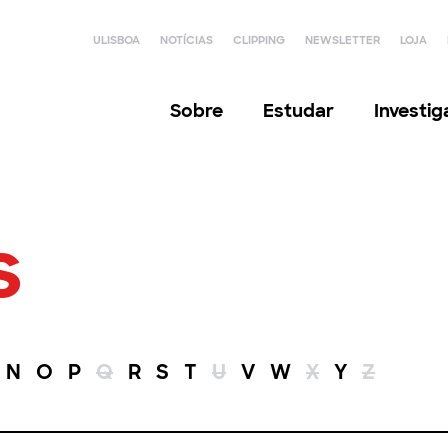
ULISBOA
NOTÍCIAS
CLIPPING
NEWSLETTER
LOJA
Sobre
Estudar
Investi
s
N
O
P
Q
R
S
T
U
V
W
X
Y
Z