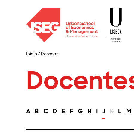
Início
/
Pessoas
Docente
A
B
C
D
E
F
G
H
I
J
K
L
M