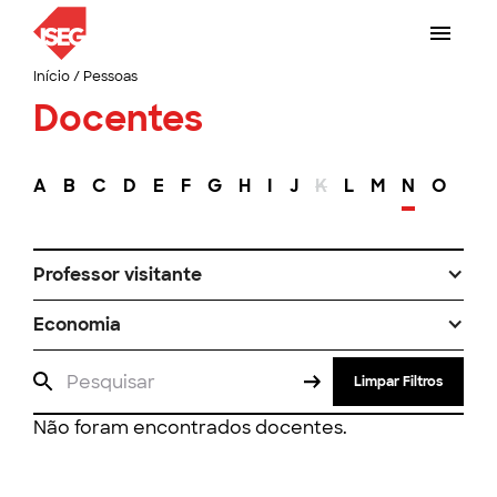
Início
/
Pessoas
Docentes
A
B
C
D
E
F
G
H
I
J
K
L
M
N
O
P
Professor visitante
Economia
Limpar Filtros
Não foram encontrados docentes.