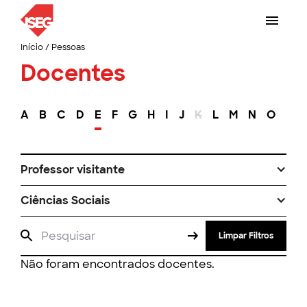
Início
/
Pessoas
Docentes
A
B
C
D
E
F
G
H
I
J
K
L
M
N
O
P
Professor visitante
Ciências Sociais
Limpar Filtros
Não foram encontrados docentes.