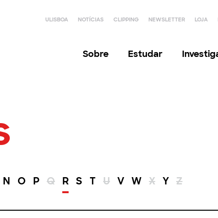
ULISBOA
NOTÍCIAS
CLIPPING
NEWSLETTER
LOJA
Sobre
Estudar
Investi
s
N
O
P
Q
R
S
T
U
V
W
X
Y
Z