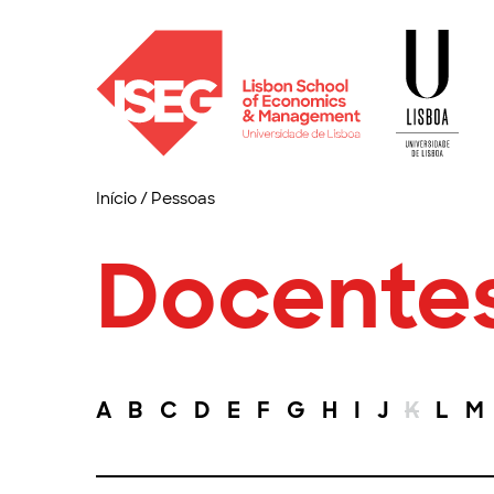
Início
/
Pessoas
Docente
A
B
C
D
E
F
G
H
I
J
K
L
M