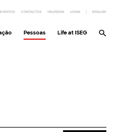
EVENTOS
CONTACTOS
HELPDESK
LOGIN
ENGLISH
gação
Pessoas
Life at ISEG