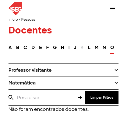
Início
/
Pessoas
Docentes
A
B
C
D
E
F
G
H
I
J
K
L
M
N
O
P
Professor visitante
Matemática
Limpar Filtros
Não foram encontrados docentes.