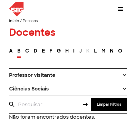
Início
/
Pessoas
Docentes
A
B
C
D
E
F
G
H
I
J
K
L
M
N
O
P
Professor visitante
Ciências Sociais
Limpar Filtros
Não foram encontrados docentes.