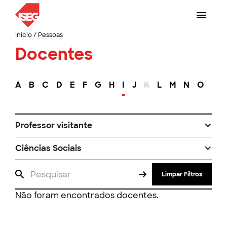
Início
/
Pessoas
Docentes
A
B
C
D
E
F
G
H
I
J
K
L
M
N
O
P
Professor visitante
Ciências Sociais
Limpar Filtros
Não foram encontrados docentes.