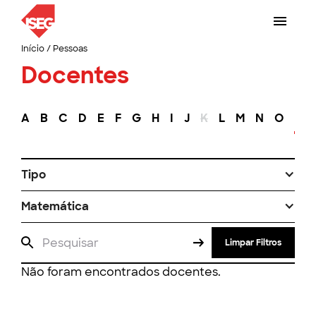
Início
/
Pessoas
Docentes
A
B
C
D
E
F
G
H
I
J
K
L
M
N
O
P
Tipo
Matemática
Limpar Filtros
Não foram encontrados docentes.