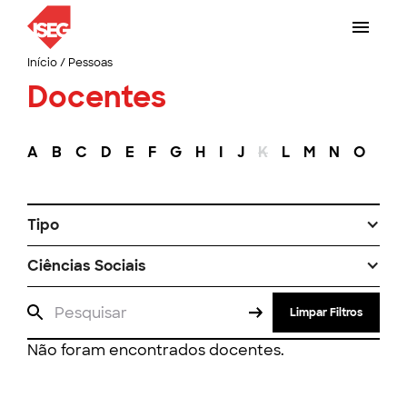
Início
/
Pessoas
Docentes
A
B
C
D
E
F
G
H
I
J
K
L
M
N
O
P
Tipo
Ciências Sociais
Limpar Filtros
Não foram encontrados docentes.