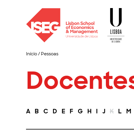
Início
/
Pessoas
Docente
A
B
C
D
E
F
G
H
I
J
K
L
M