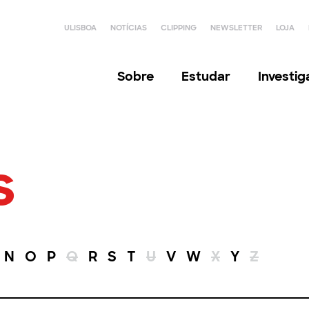
ULISBOA
NOTÍCIAS
CLIPPING
NEWSLETTER
LOJA
Sobre
Estudar
Investi
s
N
O
P
Q
R
S
T
U
V
W
X
Y
Z