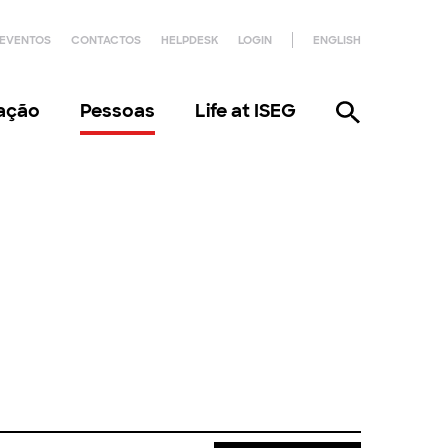
EVENTOS
CONTACTOS
HELPDESK
LOGIN
ENGLISH
gação
Pessoas
Life at ISEG