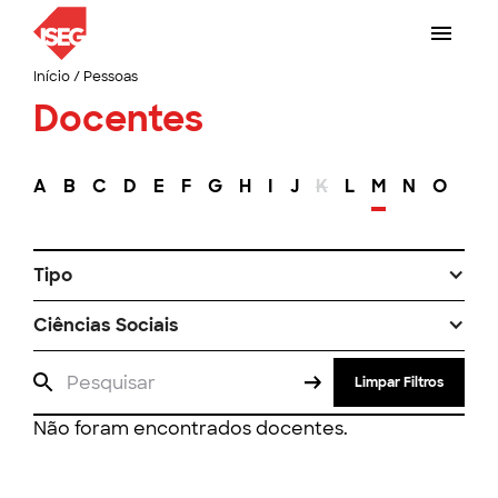
Início
/
Pessoas
Docentes
A
B
C
D
E
F
G
H
I
J
K
L
M
N
O
P
Tipo
Ciências Sociais
Limpar Filtros
Não foram encontrados docentes.