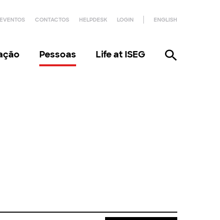
EVENTOS
CONTACTOS
HELPDESK
LOGIN
ENGLISH
gação
Pessoas
Life at ISEG