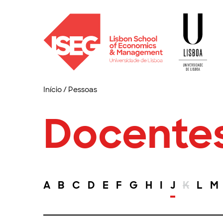
Início
/
Pessoas
Docente
A
B
C
D
E
F
G
H
I
J
K
L
M