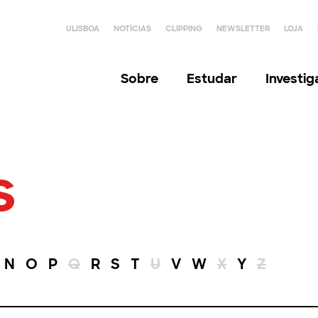
ULISBOA
NOTÍCIAS
CLIPPING
NEWSLETTER
LOJA
Sobre
Estudar
Investi
s
N
O
P
Q
R
S
T
U
V
W
X
Y
Z