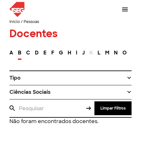
Início
/
Pessoas
Docentes
A
B
C
D
E
F
G
H
I
J
K
L
M
N
O
P
Tipo
Ciências Sociais
Limpar Filtros
Não foram encontrados docentes.