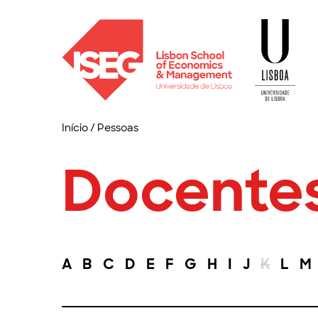
Início
/
Pessoas
Docente
A
B
C
D
E
F
G
H
I
J
K
L
M