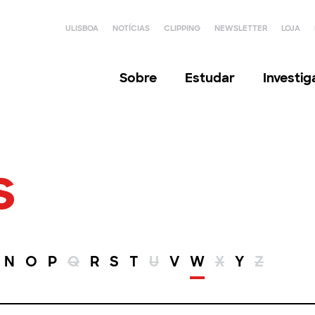
ULISBOA
NOTÍCIAS
CLIPPING
NEWSLETTER
LOJA
Sobre
Estudar
Investi
s
N
O
P
Q
R
S
T
U
V
W
X
Y
Z