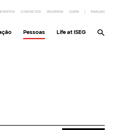
EVENTOS
CONTACTOS
HELPDESK
LOGIN
ENGLISH
gação
Pessoas
Life at ISEG