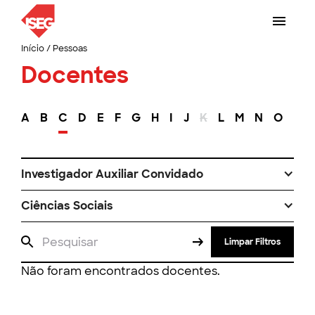
Início
/
Pessoas
Docentes
A
B
C
D
E
F
G
H
I
J
K
L
M
N
O
P
Investigador Auxiliar Convidado
Ciências Sociais
Limpar Filtros
Não foram encontrados docentes.