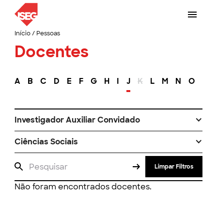
Início
/
Pessoas
Docentes
A
B
C
D
E
F
G
H
I
J
K
L
M
N
O
P
Investigador Auxiliar Convidado
Ciências Sociais
Limpar Filtros
Não foram encontrados docentes.