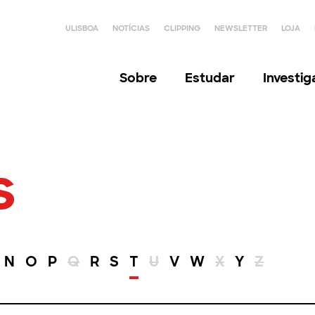
ULISBOA
NOTÍCIAS
CLIPPING
NEWSLETTER
LOJA
Sobre
Estudar
Investi
s
N
O
P
Q
R
S
T
U
V
W
X
Y
Z