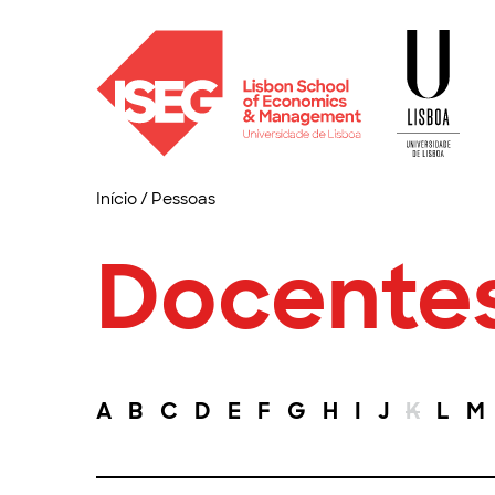
Início
/
Pessoas
Docente
A
B
C
D
E
F
G
H
I
J
K
L
M