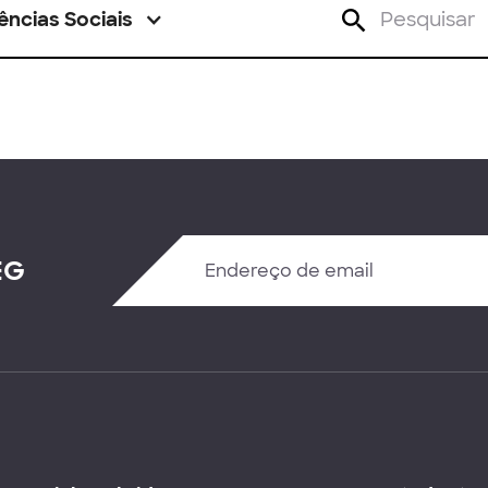
ências Sociais
EG