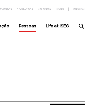
EVENTOS
CONTACTOS
HELPDESK
LOGIN
ENGLISH
gação
Pessoas
Life at ISEG