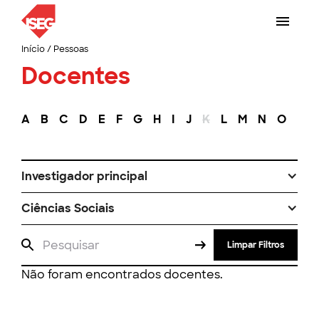
Início
/
Pessoas
Docentes
A
B
C
D
E
F
G
H
I
J
K
L
M
N
O
P
Investigador principal
Ciências Sociais
Limpar Filtros
Não foram encontrados docentes.