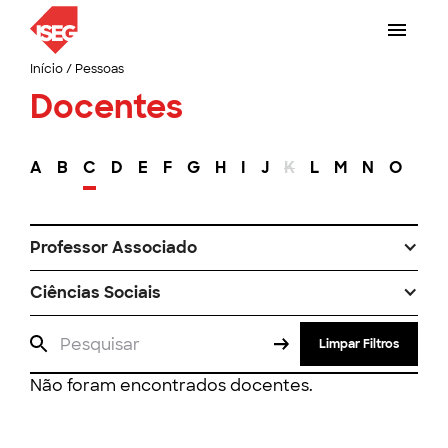
Início
/
Pessoas
Docentes
A
B
C
D
E
F
G
H
I
J
K
L
M
N
O
P
Professor Associado
Ciências Sociais
Limpar Filtros
Não foram encontrados docentes.