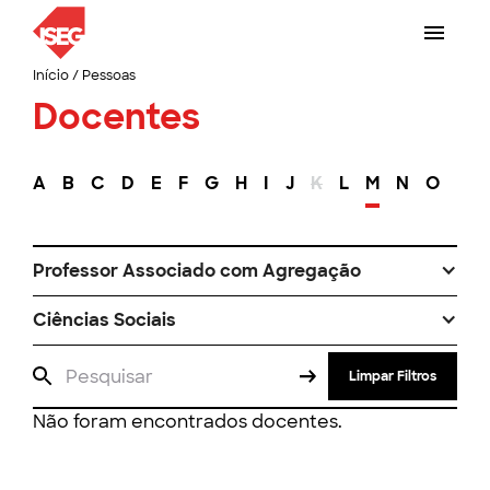
Início
/
Pessoas
Docentes
A
B
C
D
E
F
G
H
I
J
K
L
M
N
O
P
Professor Associado com Agregação
Ciências Sociais
Limpar Filtros
Não foram encontrados docentes.