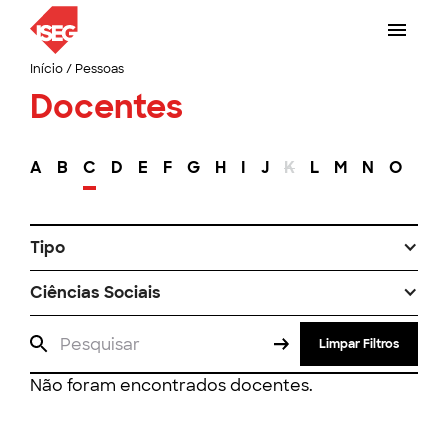
Início
/
Pessoas
Docentes
A
B
C
D
E
F
G
H
I
J
K
L
M
N
O
P
Tipo
Ciências Sociais
Limpar Filtros
Não foram encontrados docentes.