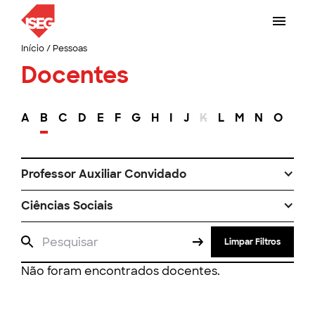
Início
/
Pessoas
Docentes
A
B
C
D
E
F
G
H
I
J
K
L
M
N
O
P
Professor Auxiliar Convidado
Ciências Sociais
Limpar Filtros
Não foram encontrados docentes.