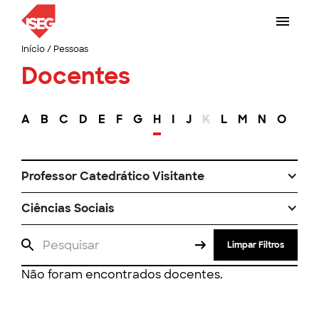
Início
/
Pessoas
Docentes
A
B
C
D
E
F
G
H
I
J
K
L
M
N
O
P
Professor Catedrático Visitante
Ciências Sociais
Limpar Filtros
Não foram encontrados docentes.