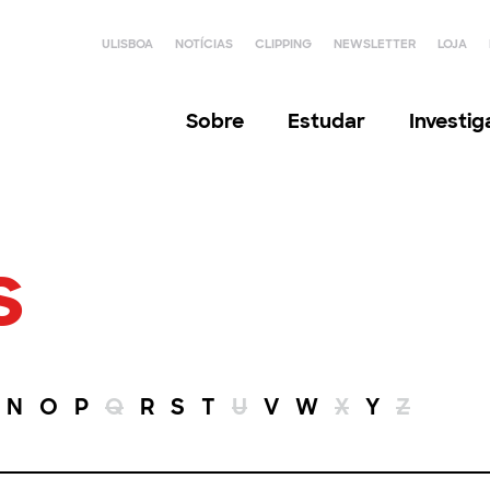
ULISBOA
NOTÍCIAS
CLIPPING
NEWSLETTER
LOJA
Sobre
Estudar
Investi
s
N
O
P
Q
R
S
T
U
V
W
X
Y
Z