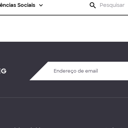
ências Sociais
EG