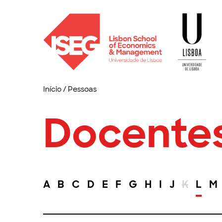
Início
/
Pessoas
Docente
A
B
C
D
E
F
G
H
I
J
K
L
M