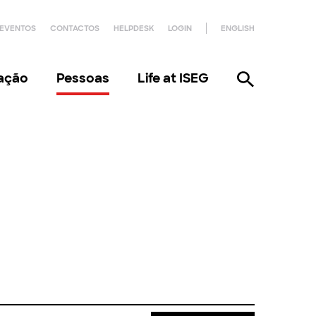
EVENTOS
CONTACTOS
HELPDESK
LOGIN
ENGLISH
gação
Pessoas
Life at ISEG