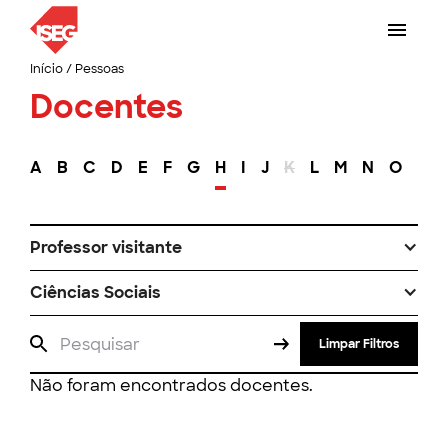
Início
/
Pessoas
Docentes
A
B
C
D
E
F
G
H
I
J
K
L
M
N
O
P
Professor visitante
Ciências Sociais
Limpar Filtros
Não foram encontrados docentes.