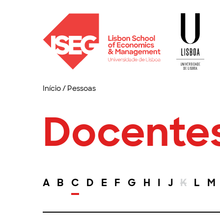
Início
/
Pessoas
Docente
A
B
C
D
E
F
G
H
I
J
K
L
M