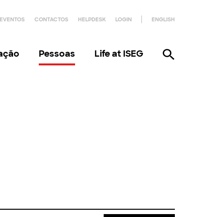
EVENTOS
CONTACTOS
HELPDESK
LOGIN
ENGLISH
gação
Pessoas
Life at ISEG