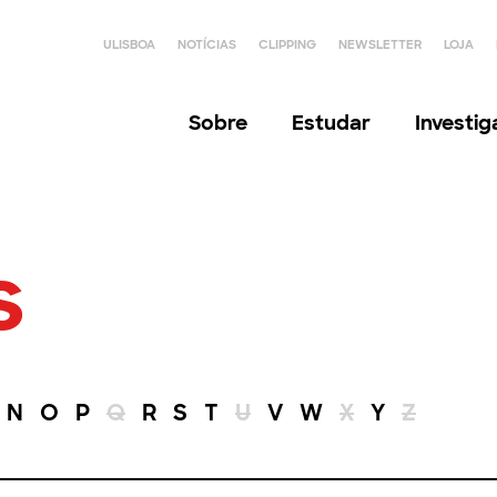
ULISBOA
NOTÍCIAS
CLIPPING
NEWSLETTER
LOJA
Sobre
Estudar
Investi
s
N
O
P
Q
R
S
T
U
V
W
X
Y
Z