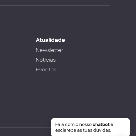
s
Atualidade
Newsletter
Notícias
Eventos
Fala com o nosso
chatbot
e
esclarece as tuas dúvidas.