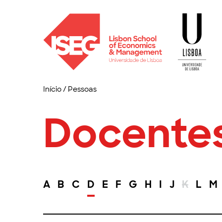
Início
/
Pessoas
Docente
A
B
C
D
E
F
G
H
I
J
K
L
M