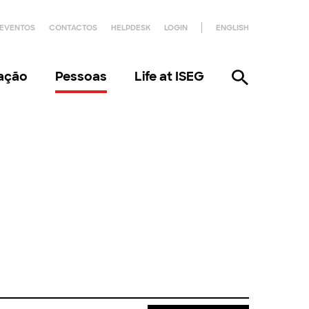
EVENTOS
CONTACTOS
HELPDESK
LOGIN
ENGLISH
gação
Pessoas
Life at ISEG