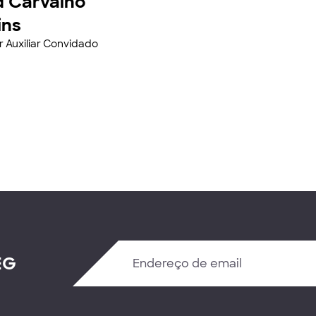
d Carvalho
ins
r Auxiliar Convidado
EG