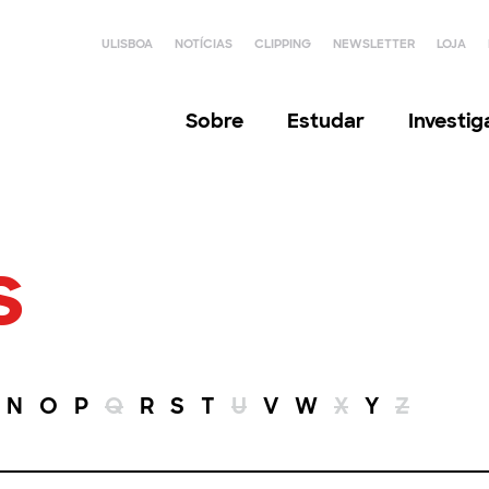
ULISBOA
NOTÍCIAS
CLIPPING
NEWSLETTER
LOJA
Sobre
Estudar
Investi
s
N
O
P
Q
R
S
T
U
V
W
X
Y
Z