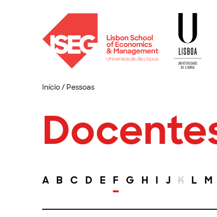
Início
/
Pessoas
Docente
A
B
C
D
E
F
G
H
I
J
K
L
M