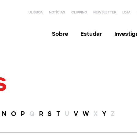
ULISBOA
NOTÍCIAS
CLIPPING
NEWSLETTER
LOJA
Sobre
Estudar
Investi
s
N
O
P
Q
R
S
T
U
V
W
X
Y
Z