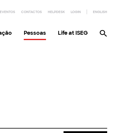
EVENTOS
CONTACTOS
HELPDESK
LOGIN
ENGLISH
gação
Pessoas
Life at ISEG