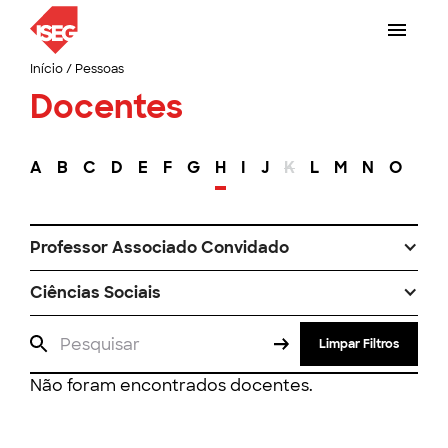
Início
/
Pessoas
Docentes
A
B
C
D
E
F
G
H
I
J
K
L
M
N
O
P
Professor Associado Convidado
Ciências Sociais
Limpar Filtros
Não foram encontrados docentes.