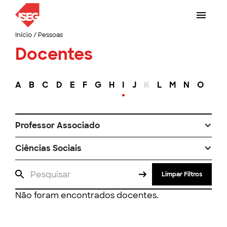
Início
/
Pessoas
Docentes
A
B
C
D
E
F
G
H
I
J
K
L
M
N
O
P
Professor Associado
Ciências Sociais
Limpar Filtros
Não foram encontrados docentes.