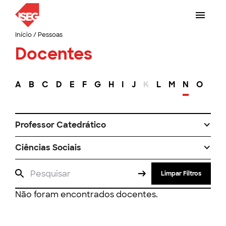
Início
/
Pessoas
Docentes
A
B
C
D
E
F
G
H
I
J
K
L
M
N
O
P
Professor Catedrático
Ciências Sociais
Limpar Filtros
Não foram encontrados docentes.