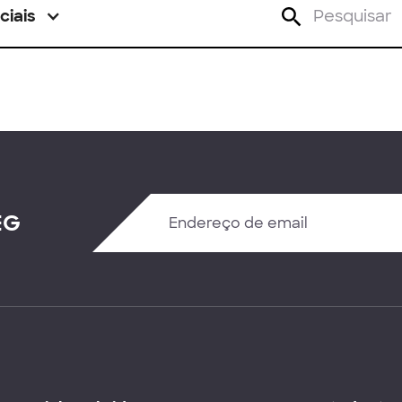
ciais
EG