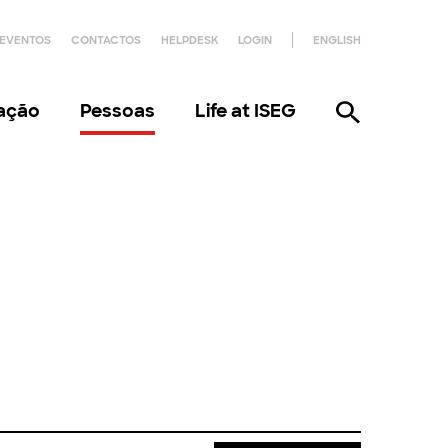
EVENTOS
CONTACTOS
HELPDESK
LOGIN
ENGLISH
gação
Pessoas
Life at ISEG