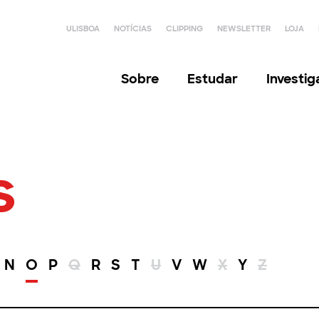
ULISBOA
NOTÍCIAS
CLIPPING
NEWSLETTER
LOJA
Sobre
Estudar
Investi
s
N
O
P
Q
R
S
T
U
V
W
X
Y
Z