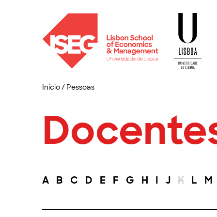
Início
/
Pessoas
Docente
A
B
C
D
E
F
G
H
I
J
K
L
M