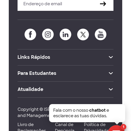
Links Rápidos
Para Estudantes
Atualidade
Copyright © ISEG Lisbon School of Economics
Fala com o nosso
chatbot
e
and Management 2026
esclarece as tuas dúvidas.
Livro de
Canal de
Política de
1
Reclamações
Denúncia
Privacidade