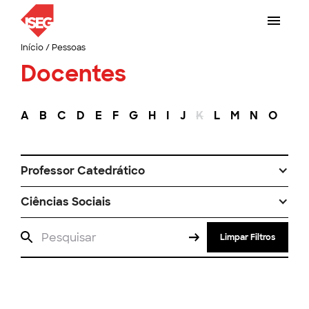
Início
/
Pessoas
Docentes
A
B
C
D
E
F
G
H
I
J
K
L
M
N
O
P
Professor Catedrático
Ciências Sociais
Limpar Filtros