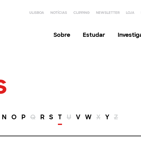
ULISBOA
NOTÍCIAS
CLIPPING
NEWSLETTER
LOJA
Sobre
Estudar
Investi
s
N
O
P
Q
R
S
T
U
V
W
X
Y
Z