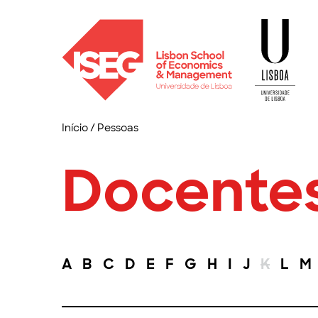
Início
/
Pessoas
Docente
A
B
C
D
E
F
G
H
I
J
K
L
M