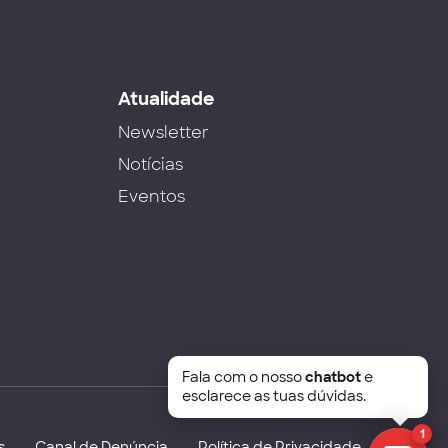
s
Atualidade
Newsletter
Notícias
Eventos
Fala com o nosso
chatbot
e
esclarece as tuas dúvidas.
1
s
Canal de Denúncia
Política de Privacidade