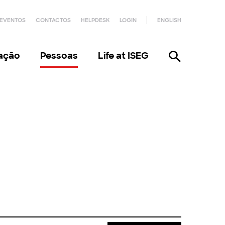
EVENTOS
CONTACTOS
HELPDESK
LOGIN
ENGLISH
gação
Pessoas
Life at ISEG