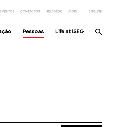
EVENTOS
CONTACTOS
HELPDESK
LOGIN
ENGLISH
gação
Pessoas
Life at ISEG