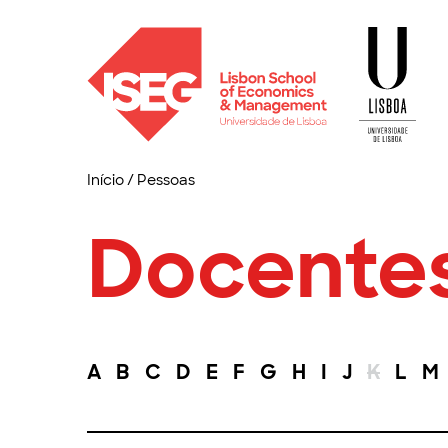
Início
/
Pessoas
Docente
A
B
C
D
E
F
G
H
I
J
K
L
M