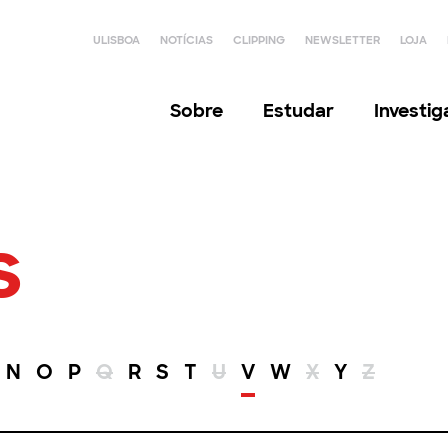
ULISBOA
NOTÍCIAS
CLIPPING
NEWSLETTER
LOJA
Sobre
Estudar
Investi
s
N
O
P
Q
R
S
T
U
V
W
X
Y
Z