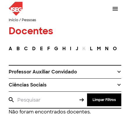
Início
/
Pessoas
Docentes
A
B
C
D
E
F
G
H
I
J
K
L
M
N
O
P
Professor Auxiliar Convidado
Ciências Sociais
Limpar Filtros
Não foram encontrados docentes.