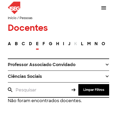
Início
/
Pessoas
Docentes
A
B
C
D
E
F
G
H
I
J
K
L
M
N
O
P
Professor Associado Convidado
Ciências Sociais
Limpar Filtros
Não foram encontrados docentes.