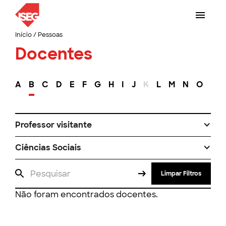
Início
/
Pessoas
Docentes
A
B
C
D
E
F
G
H
I
J
K
L
M
N
O
P
Professor visitante
Ciências Sociais
Limpar Filtros
Não foram encontrados docentes.