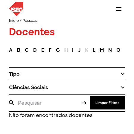
Início
/
Pessoas
Docentes
A
B
C
D
E
F
G
H
I
J
K
L
M
N
O
P
Tipo
Ciências Sociais
Limpar Filtros
Não foram encontrados docentes.