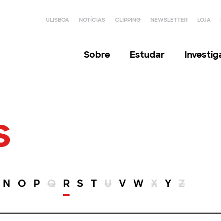
ULISBOA
NOTÍCIAS
CLIPPING
NEWSLETTER
LOJA
Sobre
Estudar
Investi
s
N
O
P
Q
R
S
T
U
V
W
X
Y
Z