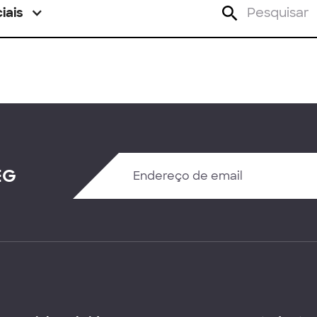
iais
EG