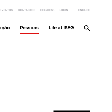
EVENTOS
CONTACTOS
HELPDESK
LOGIN
ENGLISH
gação
Pessoas
Life at ISEG