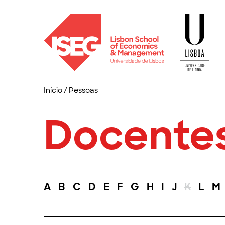
Início
/
Pessoas
Docente
A
B
C
D
E
F
G
H
I
J
K
L
M