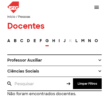
Início
/
Pessoas
Docentes
A
B
C
D
E
F
G
H
I
J
K
L
M
N
O
P
Professor Auxiliar
Ciências Sociais
Limpar Filtros
Não foram encontrados docentes.