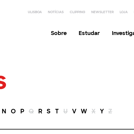
ULISBOA
NOTÍCIAS
CLIPPING
NEWSLETTER
LOJA
Sobre
Estudar
Investi
s
N
O
P
Q
R
S
T
U
V
W
X
Y
Z