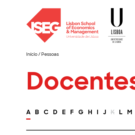
Início
/
Pessoas
Docente
A
B
C
D
E
F
G
H
I
J
K
L
M