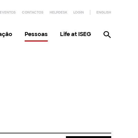
EVENTOS
CONTACTOS
HELPDESK
LOGIN
ENGLISH
gação
Pessoas
Life at ISEG