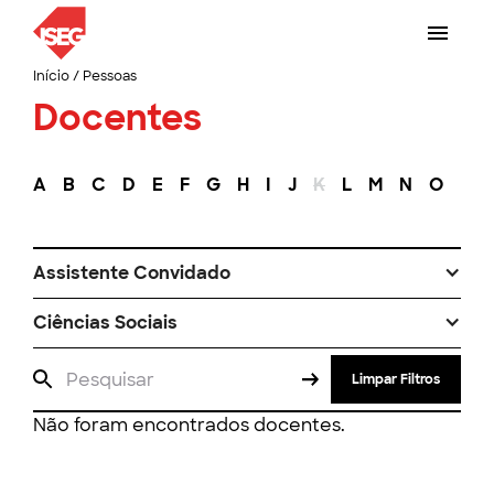
Início
/
Pessoas
Docentes
A
B
C
D
E
F
G
H
I
J
K
L
M
N
O
P
Assistente Convidado
Ciências Sociais
Limpar Filtros
Não foram encontrados docentes.