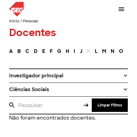
Início
/
Pessoas
Docentes
A
B
C
D
E
F
G
H
I
J
K
L
M
N
O
P
Investigador principal
Ciências Sociais
Limpar Filtros
Não foram encontrados docentes.