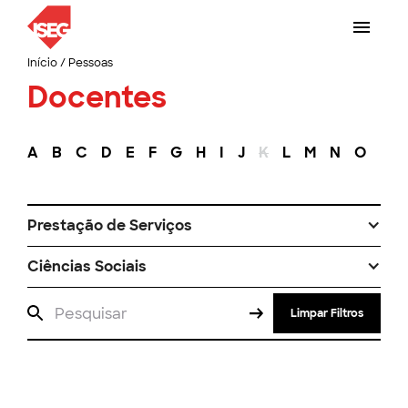
Início
/
Pessoas
Docentes
A
B
C
D
E
F
G
H
I
J
K
L
M
N
O
P
Prestação de Serviços
Ciências Sociais
Limpar Filtros