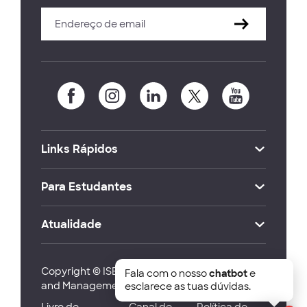
Links Rápidos
Para Estudantes
Atualidade
Copyright © ISEG Lisbon School of Economics
Fala com o nosso
chatbot
e
and Management 2026
esclarece as tuas dúvidas.