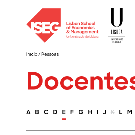
Início
/
Pessoas
Docente
A
B
C
D
E
F
G
H
I
J
K
L
M