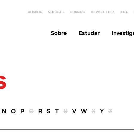
ULISBOA
NOTÍCIAS
CLIPPING
NEWSLETTER
LOJA
Sobre
Estudar
Investi
s
N
O
P
Q
R
S
T
U
V
W
X
Y
Z