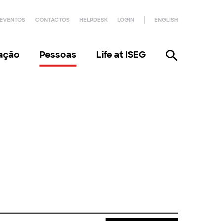
EVENTOS
CONTACTOS
HELPDESK
LOGIN
ENGLISH
gação
Pessoas
Life at ISEG