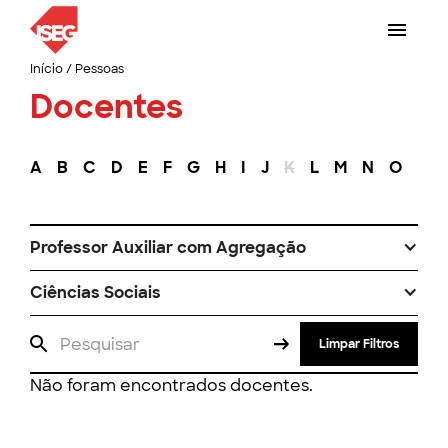
Início
/
Pessoas
Docentes
A
B
C
D
E
F
G
H
I
J
K
L
M
N
O
P
Professor Auxiliar com Agregação
Ciências Sociais
Limpar Filtros
Não foram encontrados docentes.